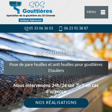
MENU
05 33 06 36 03
06 23 92 38 87
SOS GOUTTIÈRES 33
Pose de pare feuilles et anti feuilles pour gouttières
Etauliers
Nous intervenons 24h/24 sur 7j/7 en cas
d'urgence
NOS RÉALISATIONS