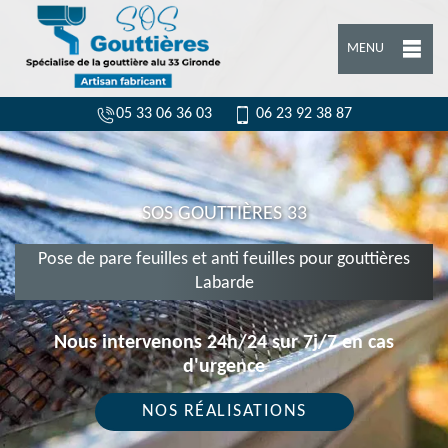
MENU
05 33 06 36 03
06 23 92 38 87
SOS GOUTTIÈRES 33
Pose de pare feuilles et anti feuilles pour gouttières
Labarde
Nous intervenons 24h/24 sur 7j/7 en cas
d'urgence
NOS RÉALISATIONS