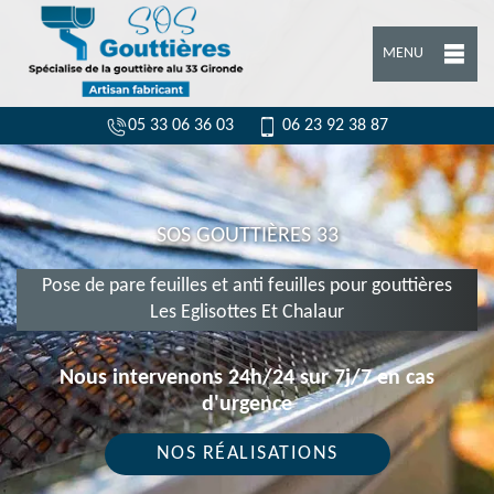
MENU
05 33 06 36 03
06 23 92 38 87
SOS GOUTTIÈRES 33
Pose de pare feuilles et anti feuilles pour gouttières
Les Eglisottes Et Chalaur
Nous intervenons 24h/24 sur 7j/7 en cas
d'urgence
NOS RÉALISATIONS