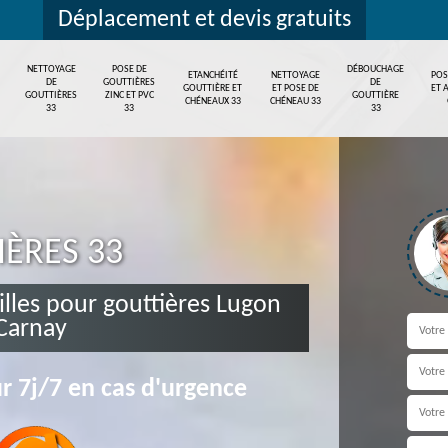
Déplacement et devis gratuits
NETTOYAGE
POSE DE
DÉBOUCHAGE
ETANCHÉITÉ
NETTOYAGE
POS
DE
GOUTTIÈRES
DE
GOUTTIÈRE ET
ET POSE DE
ET 
GOUTTIÈRES
ZINC ET PVC
GOUTTIÈRE
CHÉNEAUX 33
CHÉNEAU 33
33
33
33
IÈRES 33
uilles pour gouttières Lugon
 Carnay
r 7j/7 en cas d'urgence