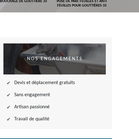
BOUCHAGE DE GOUTTIÈRE 33
POSE DE PARE FEUILLES ET ANTI
DEVIS POSE 
FEUILLES POUR GOUTTIÈRES 33
NOS ENGAGEMENTS
Devis et déplacement gratuits
Sans engagement
Artisan passionné
Travail de qualité