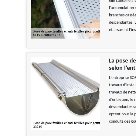
elle conseille à
l’accumulation d
branches cassée
descendantes. Le
et assurent l’in
La pose de
selon l’en
L’entreprise SOS
travaux d’instal
travaux de nett
d’entretien, le 
descendantes son
optent pour la p
conduits des go