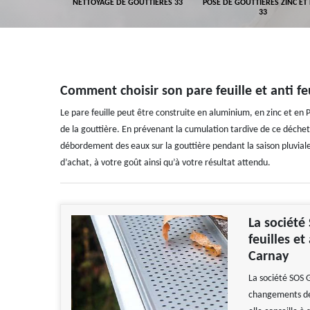
GEMENT DE
NETTOYAGE DE GOUTTIÈRES 33
POSE DE GOUTTIÈRES ZINC ET
ALUMINIUM 33
33
Comment choisir son pare feuille et anti fe
Le pare feuille peut être construite en aluminium, en zinc et en P
de la gouttière. En prévenant la cumulation tardive de ce déchet v
débordement des eaux sur la gouttière pendant la saison pluviale. 
d’achat, à votre goût ainsi qu’à votre résultat attendu.
La société
feuilles et
Carnay
La société SOS G
changements de 