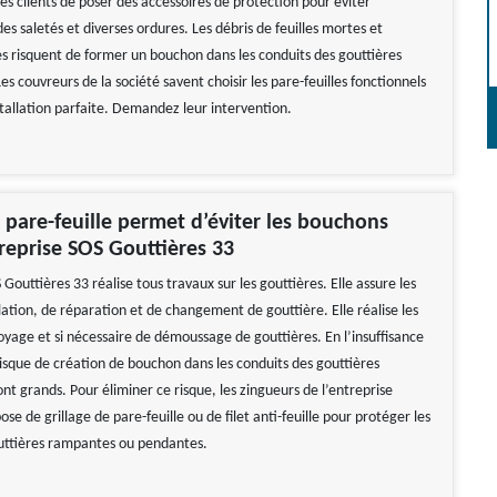
 ses clients de poser des accessoires de protection pour éviter
es saletés et diverses ordures. Les débris de feuilles mortes et
s risquent de former un bouchon dans les conduits des gouttières
s couvreurs de la société savent choisir les pare-feuilles fonctionnels
stallation parfaite. Demandez leur intervention.
 pare-feuille permet d’éviter les bouchons
treprise SOS Gouttières 33
 Gouttières 33 réalise tous travaux sur les gouttières. Elle assure les
lation, de réparation et de changement de gouttière. Elle réalise les
oyage et si nécessaire de démoussage de gouttières. En l’insuffisance
risque de création de bouchon dans les conduits des gouttières
t grands. Pour éliminer ce risque, les zingueurs de l’entreprise
ose de grillage de pare-feuille ou de filet anti-feuille pour protéger les
uttières rampantes ou pendantes.