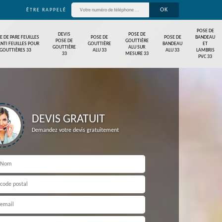
ÊTRE RAPPELÉ
POSE DE
DEVIS
POSE DE
E DE PARE FEUILLES
POSE DE
POSE DE
BANDEAU
POSE DE
GOUTTIÈRE
ANTI FEUILLES POUR
GOUTTIÈRE
BANDEAU
ET
GOUTTIÈRE
ALU SUR
GOUTTIÈRES 33
ALU 33
ALU 33
LAMBRIS
33
MESURE 33
PVC 33
DEVIS GRATUIT
Demandez votre devis gratuitement