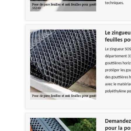
techniques.
Le zingueu
feuilles p
Le zingueur SOS 
département 332
gouttières hori
protéger les gou
des gouttières h
avec le matériau
polyéthylène po
Demandez l
pour la pos