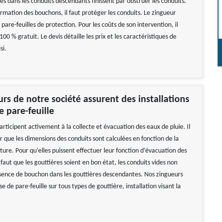
es dans les conduits descendants finissent par obstruer les conduits.
ormation des bouchons, il faut protéger les conduits. Le zingueur
 pare-feuilles de protection. Pour les coûts de son intervention, il
100 % gratuit. Le devis détaille les prix et les caractéristiques de
si.
urs de notre société assurent des installations
e pare-feuille
articipent activement à la collecte et évacuation des eaux de pluie. Il
r que les dimensions des conduits sont calculées en fonction de la
iture. Pour qu’elles puissent effectuer leur fonction d’évacuation des
l faut que les gouttières soient en bon état, les conduits vides non
bsence de bouchon dans les gouttières descendantes. Nos zingueurs
se de pare-feuille sur tous types de gouttière, installation visant la