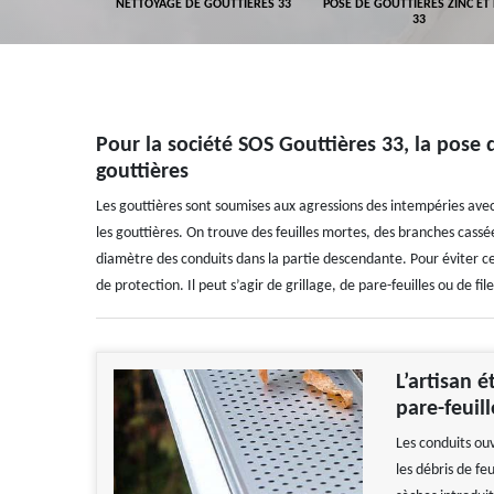
GEMENT DE
NETTOYAGE DE GOUTTIÈRES 33
POSE DE GOUTTIÈRES ZINC ET
ALUMINIUM 33
33
Pour la société SOS Gouttières 33, la pose d
gouttières
Les gouttières sont soumises aux agressions des intempéries avec l
les gouttières. On trouve des feuilles mortes, des branches cass
diamètre des conduits dans la partie descendante. Pour éviter ce
de protection. Il peut s’agir de grillage, de pare-feuilles ou de file
L’artisan 
pare-feuill
Les conduits ouv
les débris de fe