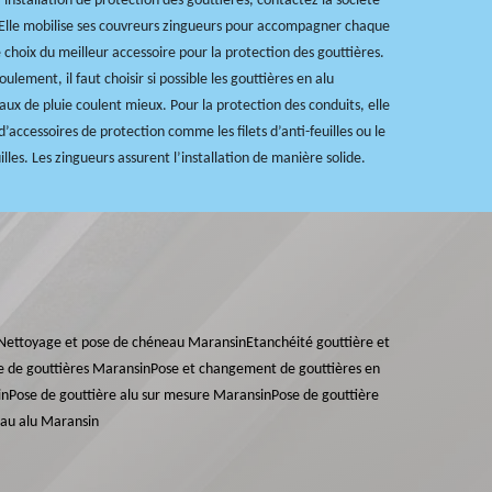
’installation de protection des gouttières, contactez la société
 Elle mobilise ses couvreurs zingueurs pour accompagner chaque
e choix du meilleur accessoire pour la protection des gouttières.
ulement, il faut choisir si possible les gouttières en alu
ux de pluie coulent mieux. Pour la protection des conduits, elle
’accessoires de protection comme les filets d’anti-feuilles ou le
illes. Les zingueurs assurent l’installation de manière solide.
Nettoyage et pose de chéneau Maransin
Etanchéité gouttière et
 de gouttières Maransin
Pose et changement de gouttières en
in
Pose de gouttière alu sur mesure Maransin
Pose de gouttière
au alu Maransin