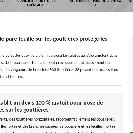
 PVC
ETANCHÉITÉ GOUTTIÈRE ET
NETTOYAGE ET POSE DE CHÉNEAU
DÉ
CHÉNEAUX 33
33
e pare-feuille sur les gouttières protège les
e poids des eaux de pluie. Il y a aussi les saletés qui s’accumulent dans
ées, de la poussière. Tout cela peut provoquer un rétrécissement du
la, les zingueurs de la société SOS Gouttières 33 posent des accessoires
t anti-feuilles.
établit un devis 100 % gratuit pour pose de
es sur les gouttières
erts, des gouttières horizontales, récoltent facilement les poussières,
uilles fortes et des branches cassées. La poussière et les feuilles mortes