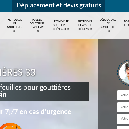
Déplacement et devis gratuits
NETTOYAGE
POSE DE
DÉBOUCHAGE
ETANCHÉITÉ
NETTOYAGE
POS
DE
GOUTTIÈRES
DE
GOUTTIÈRE ET
ET POSE DE
ET 
GOUTTIÈRES
ZINC ET PVC
GOUTTIÈRE
CHÉNEAUX 33
CHÉNEAU 33
33
33
33
IÈRES 33
 feuilles pour gouttières
in
r 7j/7 en cas d'urgence