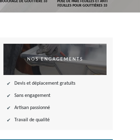
BOUCHAGE DE GOUTTIÈRE 33
POSE DE PARE FEUILLES ET ANTI
DEVIS POSE 
FEUILLES POUR GOUTTIÈRES 33
NOS ENGAGEMENTS
Devis et déplacement gratuits
Sans engagement
Artisan passionné
Travail de qualité