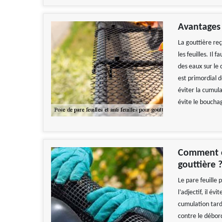
Avantages 
La gouttière reç
les feuilles. Il
des eaux sur le 
est primordial d
éviter la cumula
évite le boucha
Comment ch
gouttière 
Le pare feuille
l’adjectif, il év
cumulation tardi
contre le débor