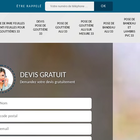
ÊTRE RAPPELÉ
POSE DE
DEVIS
POSE DE
E DE PARE FEUILLES
POSE DE
POSE DE
BANDEAU
POSE DE
GOUTTIÈRE
ANTI FEUILLES POUR
GOUTTIÈRE
BANDEAU
ET
GOUTTIÈRE
ALU SUR
GOUTTIÈRES 33
ALU 33
ALU 33
LAMBRIS
33
MESURE 33
PVC 33
DEVIS GRATUIT
Demandez votre devis gratuitement