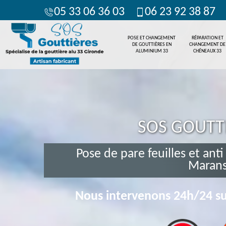
05 33 06 36 03
06 23 92 38 87
POSE ET CHANGEMENT
RÉPARATION ET
DE GOUTTIÈRES EN
CHANGEMENT DE
ALUMINIUM 33
CHÉNEAUX 33
SOS GOUTT
Pose de pare feuilles et anti
Marans
Nous intervenons 24h/24 su