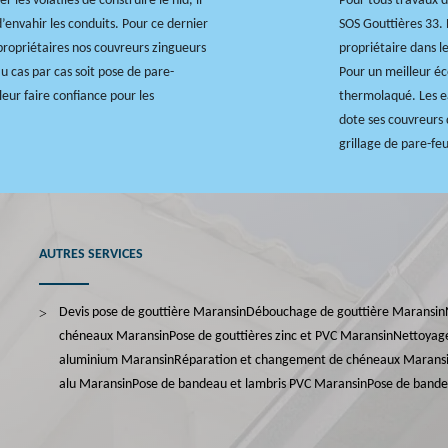
 les volatiles de construire le nid, il
Pour tous travaux d
’envahir les conduits. Pour ce dernier
SOS Gouttières 33.
 propriétaires nos couvreurs zingueurs
propriétaire dans l
u cas par cas soit pose de pare-
Pour un meilleur éco
t leur faire confiance pour les
thermolaqué. Les ea
dote ses couvreurs d
grillage de pare-feu
AUTRES SERVICES
Devis pose de gouttière Maransin
Débouchage de gouttière Maransin
chéneaux Maransin
Pose de gouttières zinc et PVC Maransin
Nettoyage
aluminium Maransin
Réparation et changement de chéneaux Marans
alu Maransin
Pose de bandeau et lambris PVC Maransin
Pose de bande