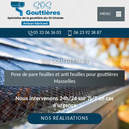
MENU
05 33 06 36 03
06 23 92 38 87
SOS GOUTTIÈRES 33
Pose de pare feuilles et anti feuilles pour gouttières
Masseilles
Nous intervenons 24h/24 sur 7j/7 en cas
d'urgence
NOS RÉALISATIONS