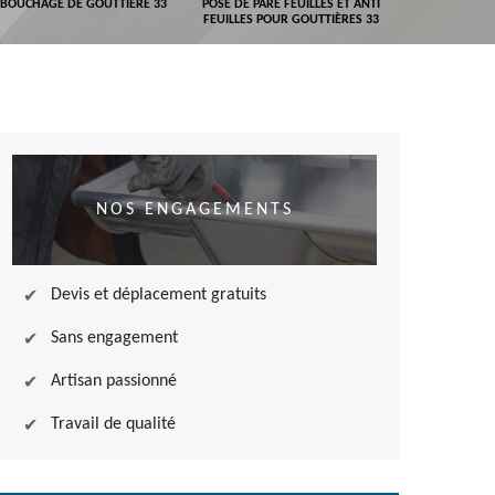
BOUCHAGE DE GOUTTIÈRE 33
POSE DE PARE FEUILLES ET ANTI
DEVIS POSE 
FEUILLES POUR GOUTTIÈRES 33
NOS ENGAGEMENTS
Devis et déplacement gratuits
Sans engagement
Artisan passionné
Travail de qualité