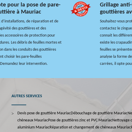
pte pour la pose de pare-
Grillage anti
outtière à Mauriac
gouttières a
 d’installations, de réparation et de
Souhaitez-vous prot
gévité des gouttières et des
contactez le zingue
 des accessoires de protection pour
connait les différen
dures. Les débris de feuilles mortes et
existe les crapaudine
n dans les conduits des gouttières
feuilles se présente
 choisir les pare-feuilles
analyse la forme de
e. Demandez leur intervention.
carrées, il opte pou
AUTRES SERVICES
Devis pose de gouttière Mauriac
Débouchage de gouttière Mauriac
Ne
chéneaux Mauriac
Pose de gouttières zinc et PVC Mauriac
Nettoyage d
aluminium Mauriac
Réparation et changement de chéneaux Mauriac