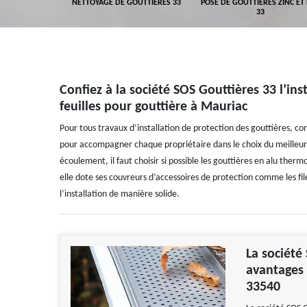
GEMENT DE
NETTOYAGE DE GOUTTIÈRES 33
POSE DE GOUTTIÈRES ZINC ET
ALUMINIUM 33
33
Confiez à la société SOS Gouttières 33 l’inst
feuilles pour gouttière à Mauriac
Pour tous travaux d’installation de protection des gouttières, co
pour accompagner chaque propriétaire dans le choix du meilleur 
écoulement, il faut choisir si possible les gouttières en alu ther
elle dote ses couvreurs d’accessoires de protection comme les filet
l’installation de manière solide.
La société
avantages d
33540