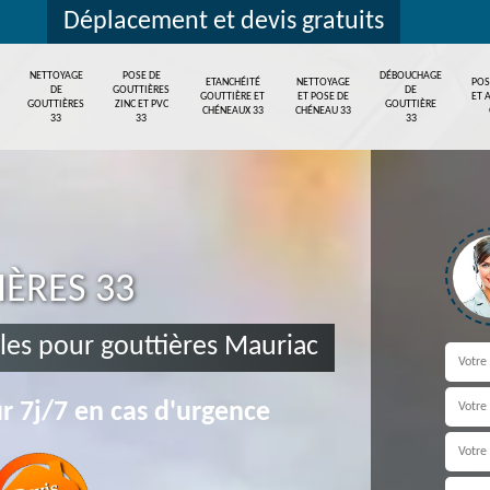
Déplacement et devis gratuits
NETTOYAGE
POSE DE
DÉBOUCHAGE
ETANCHÉITÉ
NETTOYAGE
POS
DE
GOUTTIÈRES
DE
GOUTTIÈRE ET
ET POSE DE
ET 
GOUTTIÈRES
ZINC ET PVC
GOUTTIÈRE
CHÉNEAUX 33
CHÉNEAU 33
33
33
33
IÈRES 33
illes pour gouttières Mauriac
r 7j/7 en cas d'urgence