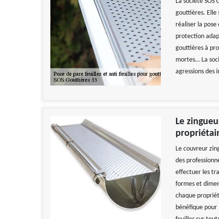
La société SOS G
gouttières. Ell
réaliser la pose
protection adap
gouttières à pro
mortes… La socié
agressions des i
Le zingueu
propriétai
Le couvreur zing
des professionne
effectuer les tr
formes et dimens
chaque propriéta
bénéfique pour le