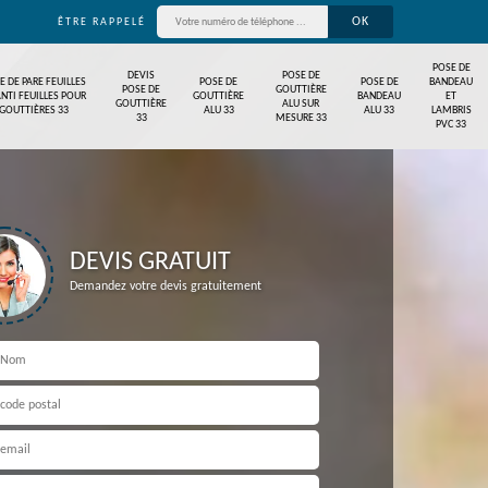
ÊTRE RAPPELÉ
POSE DE
DEVIS
POSE DE
E DE PARE FEUILLES
POSE DE
POSE DE
BANDEAU
POSE DE
GOUTTIÈRE
ANTI FEUILLES POUR
GOUTTIÈRE
BANDEAU
ET
GOUTTIÈRE
ALU SUR
GOUTTIÈRES 33
ALU 33
ALU 33
LAMBRIS
33
MESURE 33
PVC 33
DEVIS GRATUIT
Demandez votre devis gratuitement