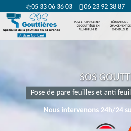
05 33 06 36 03
06 23 92 38 87
POSE ET CHANGEMENT
RÉPARATION ET
DE GOUTTIÈRES EN
CHANGEMENT DE
ALUMINIUM 33
CHÉNEAUX 33
SOS GOUTT
Pose de pare feuilles et anti feu
Nous intervenons 24h/24 su