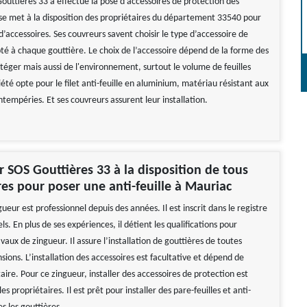
outtières 33 a effectué la pose d’accessoires de protection des
e se met à la disposition des propriétaires du département 33540 pour
 d’accessoires. Ses couvreurs savent choisir le type d’accessoire de
té à chaque gouttière. Le choix de l’accessoire dépend de la forme des
téger mais aussi de l'environnement, surtout le volume de feuilles
té opte pour le filet anti-feuille en aluminium, matériau résistant aux
ntempéries. Et ses couvreurs assurent leur installation.
r SOS Gouttières 33 à la disposition de tous
res pour poser une anti-feuille à Mauriac
ueur est professionnel depuis des années. Il est inscrit dans le registre
ls. En plus de ses expériences, il détient les qualifications pour
avaux de zingueur. Il assure l’installation de gouttières de toutes
ions. L’installation des accessoires est facultative et dépend de
ire. Pour ce zingueur, installer des accessoires de protection est
s propriétaires. Il est prêt pour installer des pare-feuilles et anti-