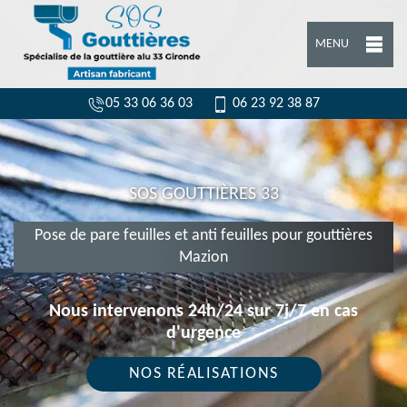
MENU
05 33 06 36 03
06 23 92 38 87
SOS GOUTTIÈRES 33
Pose de pare feuilles et anti feuilles pour gouttières
Mazion
Nous intervenons 24h/24 sur 7j/7 en cas
d'urgence
NOS RÉALISATIONS