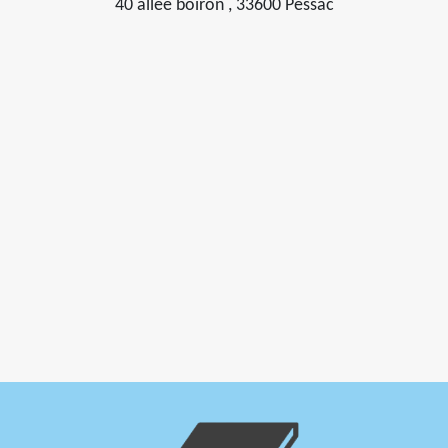
40 allée boiron , 33600 Pessac