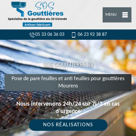
MENU
05 33 06 36 03
06 23 92 38 87
SOS GOUTTIÈRES 33
Pose de pare feuilles et anti feuilles pour gouttières
Mourens
Nous intervenons 24h/24 sur 7j/7 en cas
d'urgence
NOS RÉALISATIONS