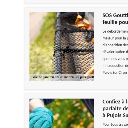
SOS Goutti
feuille pou
Le débordement 
majeur pour la 
d’apparition des
dévalorisation 
que nous vous pr
l’introduction d
Pujols Sur Ciron
Confiez à l
parfaite de
à Pujols S
Pour tous travau