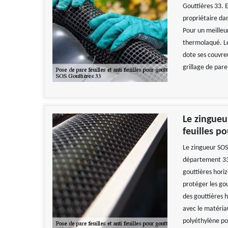
Gouttières 33. 
propriétaire dan
Pour un meilleur
thermolaqué. Le
dote ses couvreu
grillage de pare
Le zingueu
feuilles p
Le zingueur SOS 
département 332
gouttières hori
protéger les gou
des gouttières h
avec le matériau
polyéthylène po