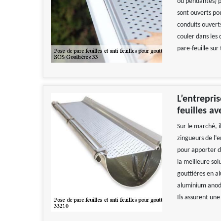
ou pendantes) p
sont ouverts pou
conduits ouver
couler dans les 
pare-feuille sur
L’entrepris
feuilles a
Sur le marché, i
zingueurs de l’e
pour apporter de
la meilleure sol
gouttières en al
aluminium anodi
Ils assurent une 