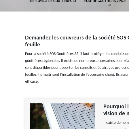
GEMENT DE
NETTOYAGE DE GOUTTIÈRES 33
POSE DE GOUTTIÈRES ZINC ET
ALUMINIUM 33
33
Demandez les couvreurs de la société SOS Go
feuille
Pour la société SOS Gouttières 33, il faut protéger les conduits
gouttières régionales. Il existe de nombreux accessoires pour réa
sont disponibles pour apporter les conseils et éclairages professi
feuilles. Ils maitrisent l’installation de l’accessoire choisi. Ils 
efficace.
Pourquoi l
vision de 
Il existe de no