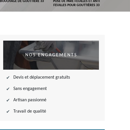
BOUCHAGE DE GOUTTIÈRE 33
POSE DE PARE FEUILLES ET ANTI
DEVIS POSE 
FEUILLES POUR GOUTTIÈRES 33
NOS ENGAGEMENTS
Devis et déplacement gratuits
Sans engagement
Artisan passionné
Travail de qualité