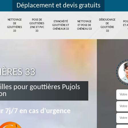
Déplacement et devis gratuits
NETTOYAGE
POSE DE
DÉBOUCHAGE
ETANCHÉITÉ
NETTOYAGE
POS
DE
GOUTTIÈRES
DE
GOUTTIÈRE ET
ET POSE DE
ET 
GOUTTIÈRES
ZINC ET PVC
GOUTTIÈRE
CHÉNEAUX 33
CHÉNEAU 33
33
33
33
IÈRES 33
illes pour gouttières Pujols
ron
r 7j/7 en cas d'urgence