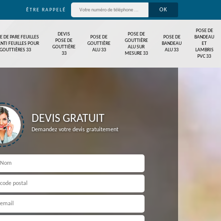
ÊTRE RAPPELÉ
POSE DE
DEVIS
POSE DE
E DE PARE FEUILLES
POSE DE
POSE DE
BANDEAU
POSE DE
GOUTTIÈRE
ANTI FEUILLES POUR
GOUTTIÈRE
BANDEAU
ET
GOUTTIÈRE
ALU SUR
GOUTTIÈRES 33
ALU 33
ALU 33
LAMBRIS
33
MESURE 33
PVC 33
DEVIS GRATUIT
Demandez votre devis gratuitement