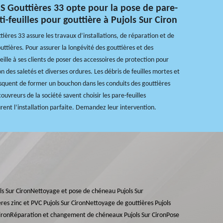
OS Gouttières 33 opte pour la pose de pare-
nti-feuilles pour gouttière à Pujols Sur Ciron
tières 33 assure les travaux d’installations, de réparation et de
tières. Pour assurer la longévité des gouttières et des
eille à ses clients de poser des accessoires de protection pour
n des saletés et diverses ordures. Les débris de feuilles mortes et
squent de former un bouchon dans les conduits des gouttières
uvreurs de la société savent choisir les pare-feuilles
urent l’installation parfaite. Demandez leur intervention.
s Sur Ciron
Nettoyage et pose de chéneau Pujols Sur
res zinc et PVC Pujols Sur Ciron
Nettoyage de gouttières Pujols
iron
Réparation et changement de chéneaux Pujols Sur Ciron
Pose