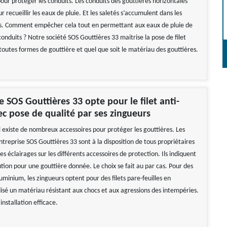
our protéger les conduits. Les conduits des gouttières horizontales
r recueillir les eaux de pluie. Et les saletés s’accumulent dans les
ts. Comment empêcher cela tout en permettant aux eaux de pluie de
conduits ? Notre société SOS Gouttières 33 maitrise la pose de filet
 toutes formes de gouttière et quel que soit le matériau des gouttières.
e SOS Gouttières 33 opte pour le filet anti-
vec pose de qualité par ses zingueurs
l existe de nombreux accessoires pour protéger les gouttières. Les
ntreprise SOS Gouttières 33 sont à la disposition de tous propriétaires
s éclairages sur les différents accessoires de protection. Ils indiquent
ution pour une gouttière donnée. Le choix se fait au par cas. Pour des
uminium, les zingueurs optent pour des filets pare-feuilles en
sé un matériau résistant aux chocs et aux agressions des intempéries.
installation efficace.