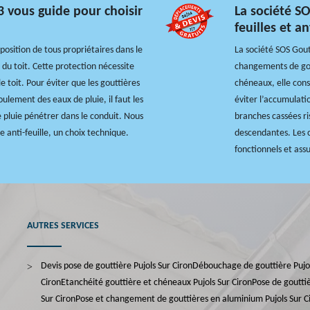
3 vous guide pour choisir
La société S
feuilles et a
position de tous propriétaires dans le
La société SOS Gout
du toit. Cette protection nécessite
changements de gout
e toit. Pour éviter que les gouttières
chéneaux, elle cons
oulement des eaux de pluie, il faut les
éviter l’accumulatio
e pluie pénétrer dans le conduit. Nous
branches cassées ri
e anti-feuille, un choix technique.
descendantes. Les co
fonctionnels et ass
AUTRES SERVICES
Devis pose de gouttière Pujols Sur Ciron
Débouchage de gouttière Pujol
Ciron
Etanchéité gouttière et chéneaux Pujols Sur Ciron
Pose de gouttiè
Sur Ciron
Pose et changement de gouttières en aluminium Pujols Sur C