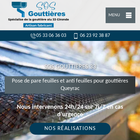
MENU
05 33 06 36 03
06 23 92 38 87
SOS GOUTTIÈRES 33
Pose de pare feuilles et anti feuilles pour gouttières
Queyrac
Nous intervenons 24h/24 sur 7j/7 en cas
d'urgence
NOS RÉALISATIONS