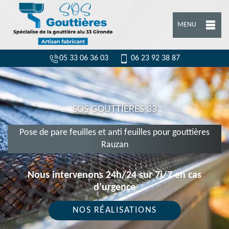
MENU
05 33 06 36 03
06 23 92 38 87
SOS GOUTTIÈRES 33
Pose de pare feuilles et anti feuilles pour gouttières
Rauzan
Nous intervenons 24h/24 sur 7j/7 en cas
d'urgence
NOS RÉALISATIONS