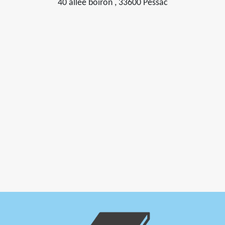
40 allée boiron , 33600 Pessac