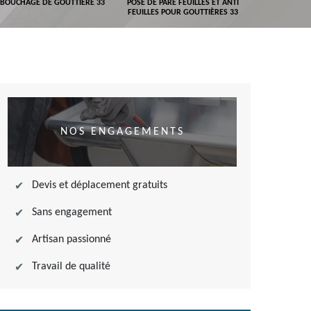
BOUCHAGE DE GOUTTIÈRE 33
POSE DE PARE FEUILLES ET ANTI
DEVIS POSE 
FEUILLES POUR GOUTTIÈRES 33
NOS ENGAGEMENTS
Devis et déplacement gratuits
Sans engagement
Artisan passionné
Travail de qualité