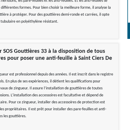
hérissons, les pare-feuilles et les anti-feuilles. Et les anti-feuilles se
différentes formes. Pour bien choisir la meilleure forme, il analyse la
tière à protéger. Pour des gouttières demi-ronde et carrées, il opte
 tubulaire en polyéthylène résistant.
r SOS Gouttières 33 à la disposition de tous
res pour poser une anti-feuille à Saint Ciers De
ueur est professionnel depuis des années. Il est inscrit dans le registre
ls. En plus de ses expériences, il détient les qualifications pour
avaux de zingueur. Il assure l’installation de gouttières de toutes
ions. L’installation des accessoires est facultative et dépend de
ire. Pour ce zingueur, installer des accessoires de protection est
s propriétaires. Il est prêt pour installer des pare-feuilles et anti-
es les gouttières.