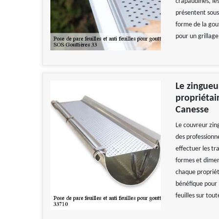
crapaudines, les 
présentent sous 
forme de la gout
pour un grillage
Le zingueu
propriétai
Canesse
Le couvreur zing
des professionne
effectuer les tr
formes et dimens
chaque propriéta
bénéfique pour le
feuilles sur tout