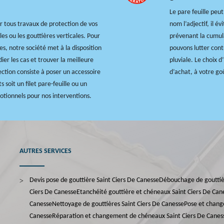
Le pare feuille peu
r tous travaux de protection de vos
nom l’adjectif, il év
les ou les gouttières verticales. Pour
prévenant la cumula
es, notre société met à la disposition
pouvons lutter cont
ier les cas et trouver la meilleure
pluviale. Le choix d
ection consiste à poser un accessoire
d’achat, à votre goû
 soit un filet pare-feuille ou un
motionnels pour nos interventions.
AUTRES SERVICES
Devis pose de gouttière Saint Ciers De Canesse
Débouchage de gouttièr
Ciers De Canesse
Etanchéité gouttière et chéneaux Saint Ciers De Can
Canesse
Nettoyage de gouttières Saint Ciers De Canesse
Pose et chang
Canesse
Réparation et changement de chéneaux Saint Ciers De Canes