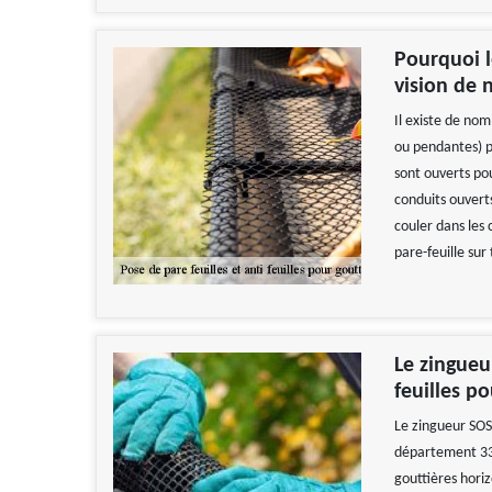
Pourquoi l
vision de 
Il existe de no
ou pendantes) p
sont ouverts pou
conduits ouver
couler dans les 
pare-feuille sur
Le zingueu
feuilles p
Le zingueur SOS 
département 337
gouttières hori