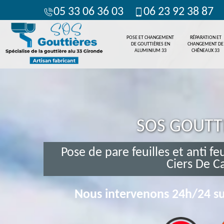
05 33 06 36 03
06 23 92 38 87
POSE ET CHANGEMENT
RÉPARATION ET
DE GOUTTIÈRES EN
CHANGEMENT DE
ALUMINIUM 33
CHÉNEAUX 33
SOS GOUTT
Pose de pare feuilles et anti fe
Ciers De C
Nous intervenons 24h/24 su