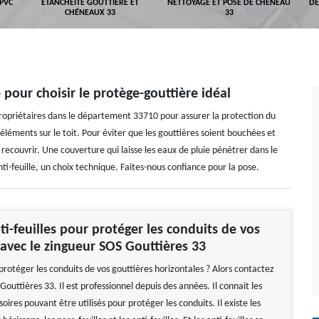
 PVC
ETANCHÉITÉ GOUTTIÈRE ET
NETTOYAGE ET POSE DE CHÉNEAU
DÉ
CHÉNEAUX 33
33
pour choisir le protège-gouttière idéal
propriétaires dans le département 33710 pour assurer la protection du
 éléments sur le toit. Pour éviter que les gouttières soient bouchées et
s recouvrir. Une couverture qui laisse les eaux de pluie pénétrer dans le
nti-feuille, un choix technique. Faites-nous confiance pour la pose.
nti-feuilles pour protéger les conduits de vos
 avec le zingueur SOS Gouttières 33
protéger les conduits de vos gouttières horizontales ? Alors contactez
Gouttières 33. Il est professionnel depuis des années. Il connait les
soires pouvant être utilisés pour protéger les conduits. Il existe les