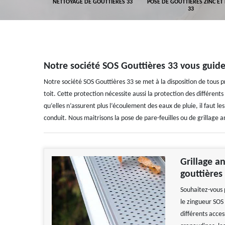
GEMENT DE
NETTOYAGE DE GOUTTIÈRES 33
POSE DE GOUTTIÈRES ZINC ET
ALUMINIUM 33
33
Notre société SOS Gouttières 33 vous guide 
Notre société SOS Gouttières 33 se met à la disposition de tous 
toit. Cette protection nécessite aussi la protection des différents
qu’elles n’assurent plus l’écoulement des eaux de pluie, il faut le
conduit. Nous maitrisons la pose de pare-feuilles ou de grillage a
Grillage a
gouttières
Souhaitez-vous 
le zingueur SOS 
différents acces