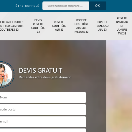
ÊTRE RAPPELÉ
POSE DE
DEVIS
POSE DE
E DE PARE FEUILLES
POSE DE
POSE DE
BANDEAU
POSE DE
GOUTTIÈRE
ANTI FEUILLES POUR
GOUTTIÈRE
BANDEAU
ET
GOUTTIÈRE
ALU SUR
GOUTTIÈRES 33
ALU 33
ALU 33
LAMBRIS
33
MESURE 33
PVC 33
DEVIS GRATUIT
Demandez votre devis gratuitement