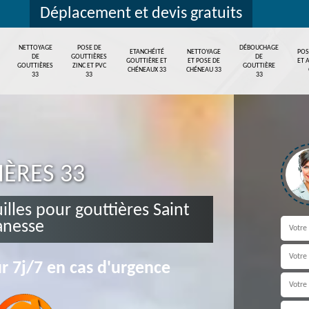
Déplacement et devis gratuits
NETTOYAGE
POSE DE
DÉBOUCHAGE
ETANCHÉITÉ
NETTOYAGE
POS
DE
GOUTTIÈRES
DE
GOUTTIÈRE ET
ET POSE DE
ET 
GOUTTIÈRES
ZINC ET PVC
GOUTTIÈRE
CHÉNEAUX 33
CHÉNEAU 33
33
33
33
IÈRES 33
uilles pour gouttières Saint
anesse
r 7j/7 en cas d'urgence