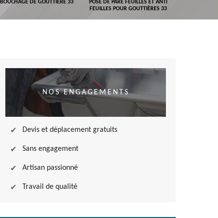
BOUCHAGE DE GOUTTIÈRE 33
POSE DE PARE FEUILLES ET ANTI
DEVIS POSE 
FEUILLES POUR GOUTTIÈRES 33
NOS ENGAGEMENTS
Devis et déplacement gratuits
Sans engagement
Artisan passionné
Travail de qualité