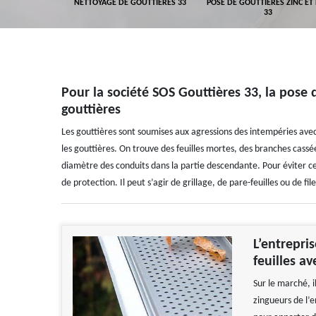
GEMENT DE
NETTOYAGE DE GOUTTIÈRES 33
POSE DE GOUTTIÈRES ZINC ET
ALUMINIUM 33
33
Pour la société SOS Gouttières 33, la pose d
gouttières
Les gouttières sont soumises aux agressions des intempéries avec l
les gouttières. On trouve des feuilles mortes, des branches cass
diamètre des conduits dans la partie descendante. Pour éviter ce
de protection. Il peut s’agir de grillage, de pare-feuilles ou de file
L’entrepris
feuilles a
Sur le marché, i
zingueurs de l’e