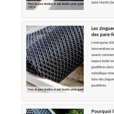
Saint Martin De
Les zingue
des pare-f
L’entreprise SOS
interventions so
savent comment 
espace boisé av
gouttières dans 
métallique reten
faire des zingue
gouttières.
Pourquoi l