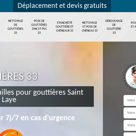
Déplacement et devis gratuits
NETTOYAGE
POSE DE
DÉBOUCHAGE
ETANCHÉITÉ
NETTOYAGE
POS
DE
GOUTTIÈRES
DE
GOUTTIÈRE ET
ET POSE DE
ET 
GOUTTIÈRES
ZINC ET PVC
GOUTTIÈRE
CHÉNEAUX 33
CHÉNEAU 33
33
33
33
IÈRES 33
uilles pour gouttières Saint
 Laye
r 7j/7 en cas d'urgence