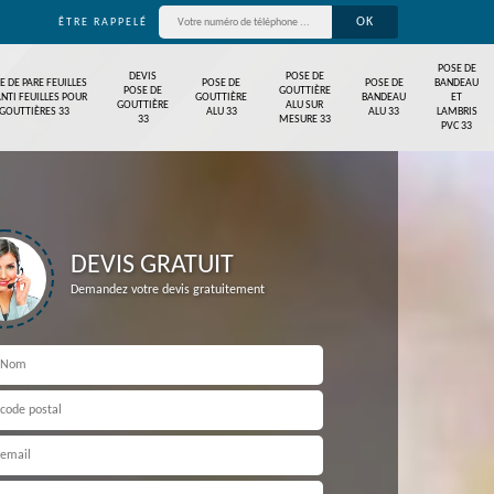
ÊTRE RAPPELÉ
POSE DE
DEVIS
POSE DE
E DE PARE FEUILLES
POSE DE
POSE DE
BANDEAU
POSE DE
GOUTTIÈRE
ANTI FEUILLES POUR
GOUTTIÈRE
BANDEAU
ET
GOUTTIÈRE
ALU SUR
GOUTTIÈRES 33
ALU 33
ALU 33
LAMBRIS
33
MESURE 33
PVC 33
DEVIS GRATUIT
Demandez votre devis gratuitement