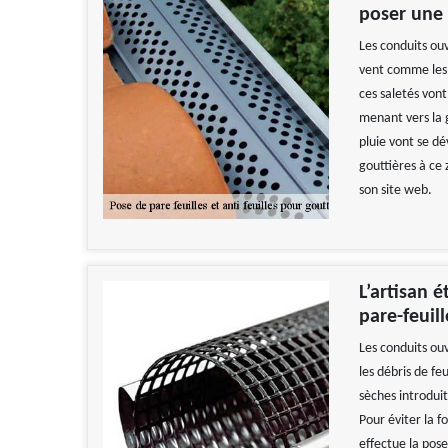
poser une 
Les conduits ouv
vent comme les f
ces saletés von
menant vers la 
pluie vont se dé
gouttières à ce 
son site web.
L’artisan 
pare-feuill
Les conduits ouv
les débris de fe
sèches introduit
Pour éviter la f
effectue la pose