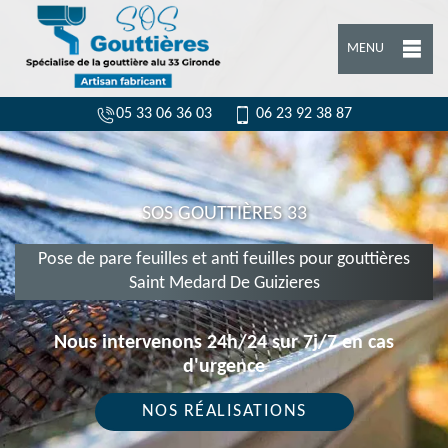
MENU
05 33 06 36 03
06 23 92 38 87
SOS GOUTTIÈRES 33
Pose de pare feuilles et anti feuilles pour gouttières
Saint Medard De Guizieres
Nous intervenons 24h/24 sur 7j/7 en cas
d'urgence
NOS RÉALISATIONS