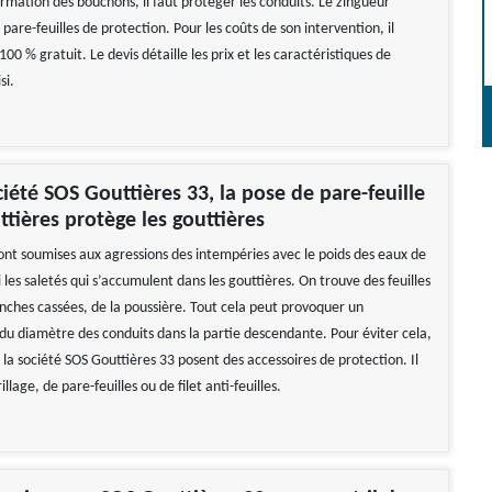
ormation des bouchons, il faut protéger les conduits. Le zingueur
 pare-feuilles de protection. Pour les coûts de son intervention, il
100 % gratuit. Le devis détaille les prix et les caractéristiques de
si.
ciété SOS Gouttières 33, la pose de pare-feuille
ttières protège les gouttières
sont soumises aux agressions des intempéries avec le poids des eaux de
si les saletés qui s’accumulent dans les gouttières. On trouve des feuilles
nches cassées, de la poussière. Tout cela peut provoquer un
du diamètre des conduits dans la partie descendante. Pour éviter cela,
 la société SOS Gouttières 33 posent des accessoires de protection. Il
illage, de pare-feuilles ou de filet anti-feuilles.