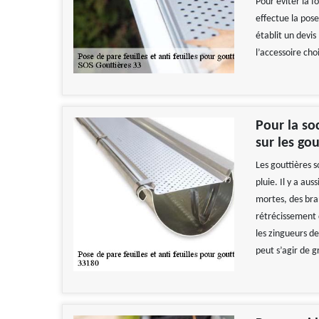
Pour éviter la f
effectue la pose
établit un devis 
l’accessoire choi
Pour la so
sur les gou
Les gouttières 
pluie. Il y a aus
mortes, des bra
rétrécissement 
les zingueurs de
peut s’agir de gr