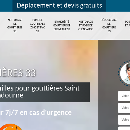
Déplacement et devis gratuits
NETTOYAGE
POSE DE
DÉBOUCHAGE
ETANCHÉITÉ
NETTOYAGE
POS
DE
GOUTTIÈRES
DE
GOUTTIÈRE ET
ET POSE DE
ET 
GOUTTIÈRES
ZINC ET PVC
GOUTTIÈRE
CHÉNEAUX 33
CHÉNEAU 33
33
33
33
IÈRES 33
uilles pour gouttières Saint
adourne
r 7j/7 en cas d'urgence