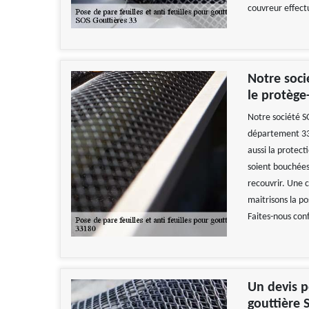
couvreur effect
Notre soci
le protège
Notre société SO
département 331
aussi la protect
soient bouchées 
recouvrir. Une c
maitrisons la po
Faites-nous con
Un devis p
gouttière 