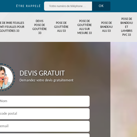
ÊTRE RAPPELÉ
POSE DE
DEVIS
POSE DE
E DE PARE FEUILLES
POSE DE
POSE DE
BANDEAU
POSE DE
GOUTTIÈRE
ANTI FEUILLES POUR
GOUTTIÈRE
BANDEAU
ET
GOUTTIÈRE
ALU SUR
GOUTTIÈRES 33
ALU 33
ALU 33
LAMBRIS
33
MESURE 33
PVC 33
DEVIS GRATUIT
Demandez votre devis gratuitement