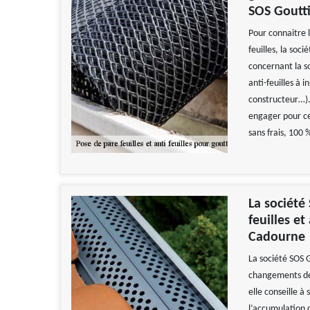
SOS Goutti
Pour connaitre l
feuilles, la soci
concernant la so
anti-feuilles à 
constructeur…).
engager pour cet
sans frais, 100
La société
feuilles et
Cadourne
La société SOS G
changements de 
elle conseille à
l’accumulation d