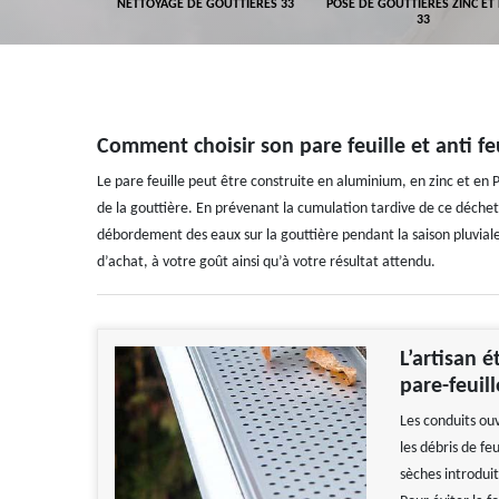
GEMENT DE
NETTOYAGE DE GOUTTIÈRES 33
POSE DE GOUTTIÈRES ZINC ET
ALUMINIUM 33
33
Comment choisir son pare feuille et anti fe
Le pare feuille peut être construite en aluminium, en zinc et en P
de la gouttière. En prévenant la cumulation tardive de ce déchet v
débordement des eaux sur la gouttière pendant la saison pluviale. 
d’achat, à votre goût ainsi qu’à votre résultat attendu.
L’artisan 
pare-feuill
Les conduits ouv
les débris de fe
sèches introduit