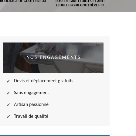
BOUCHAGE DE GOUTTIÈRE 33
POSE DE PARE FEUILLES ET ANTI
DEVIS POSE 
FEUILLES POUR GOUTTIÈRES 33
NOS ENGAGEMENTS
Devis et déplacement gratuits
Sans engagement
Artisan passionné
Travail de qualité