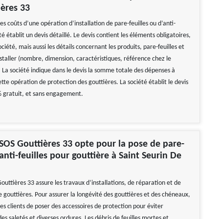
ères 33
es coûts d’une opération d’installation de pare-feuilles ou d’anti-
été établit un devis détaillé. Le devis contient les éléments obligatoires,
ciété, mais aussi les détails concernant les produits, pare-feuilles et
installer (nombre, dimension, caractéristiques, référence chez le
 La société indique dans le devis la somme totale des dépenses à
te opération de protection des gouttières. La société établit le devis
 % gratuit, et sans engagement.
 SOS Gouttières 33 opte pour la pose de pare-
 anti-feuilles pour gouttière à Saint Seurin De
outtières 33 assure les travaux d’installations, de réparation et de
gouttières. Pour assurer la longévité des gouttières et des chéneaux,
 ses clients de poser des accessoires de protection pour éviter
es saletés et diverses ordures. Les débris de feuilles mortes et