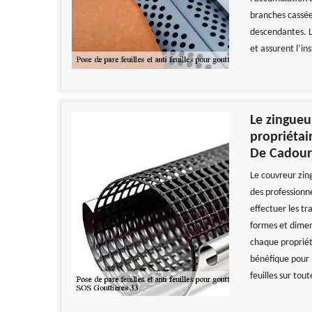
branches cassée
descendantes. Le
et assurent l’in
Le zingueu
propriétai
De Cadou
Le couvreur zing
des professionne
effectuer les tr
formes et dimens
chaque propriéta
bénéfique pour le
feuilles sur tout