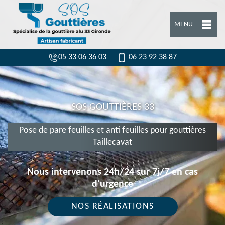
MENU
05 33 06 36 03
06 23 92 38 87
SOS GOUTTIÈRES 33
Pose de pare feuilles et anti feuilles pour gouttières
Taillecavat
Nous intervenons 24h/24 sur 7j/7 en cas
d'urgence
NOS RÉALISATIONS