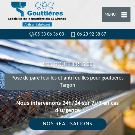
MENU
05 33 06 36 03
06 23 92 38 87
SOS GOUTTIÈRES 33
Pose de pare feuilles et anti feuilles pour gouttières
Targon
Nous intervenons 24h/24 sur 7j/7 en cas
d'urgence
NOS RÉALISATIONS