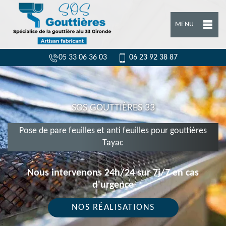
MENU
05 33 06 36 03
06 23 92 38 87
SOS GOUTTIÈRES 33
Pose de pare feuilles et anti feuilles pour gouttières
Tayac
Nous intervenons 24h/24 sur 7j/7 en cas
d'urgence
NOS RÉALISATIONS