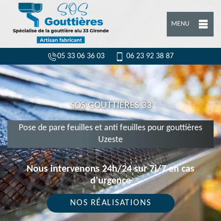
MENU
05 33 06 36 03
06 23 92 38 87
SOS GOUTTIÈRES 33
Pose de pare feuilles et anti feuilles pour gouttières
Uzeste
Nous intervenons 24h/24 sur 7j/7 en cas
d'urgence
NOS RÉALISATIONS