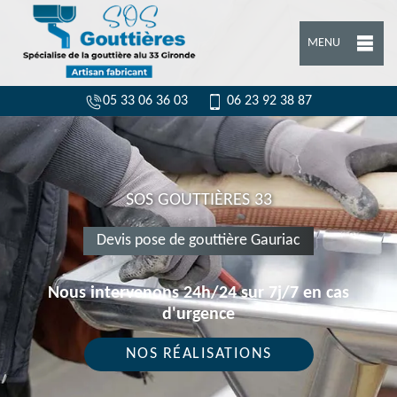
MENU
05 33 06 36 03
06 23 92 38 87
SOS GOUTTIÈRES 33
Devis pose de gouttière Gauriac
Nous intervenons 24h/24 sur 7j/7 en cas
d'urgence
NOS RÉALISATIONS