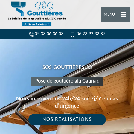
MENU
05 33 06 36 03
06 23 92 38 87
SOS GOUTTIÈRES 33
Pose de gouttière alu Gauriac
Nous intervenons 24h/24 sur 7j/7 en cas
d'urgence
NOS RÉALISATIONS