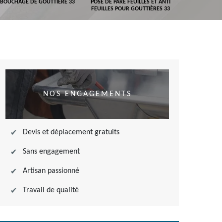
BOUCHAGE DE GOUTTIÈRE 33
POSE DE PARE FEUILLES ET ANTI
DEVIS POSE 
FEUILLES POUR GOUTTIÈRES 33
NOS ENGAGEMENTS
Devis et déplacement gratuits
Sans engagement
Artisan passionné
Travail de qualité