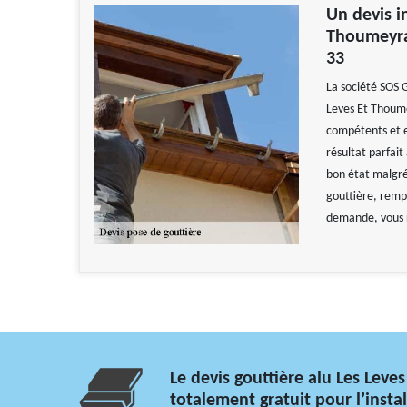
Un devis i
Thoumeyra
33
La société SOS 
Leves Et Thoume
compétents et e
résultat parfait
bon état malgré 
gouttière, remp
demande, vous r
Le devis gouttière alu Les Lev
totalement gratuit pour l’instal