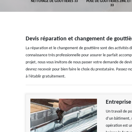
GEMENT DE
NETTOYAGE DE GOUTTIÈRES 33
POSE DE GOUTTIÈRES ZINC ET
ALUMINIUM 33
33
Devis réparation et changement de gouttiè
La réparation et le changement de gouttière sont des activités di
connaissance très professionnelle pour assurer le parfait accompl
projet, nous vous invitons de nous passer votre demande de devi
devrez recevoir pour bien faire le choix du prestataire. Passe
à l’établir gratuitement.
Entreprise
Un travail de p
d’un bâtiment, 
opération est u