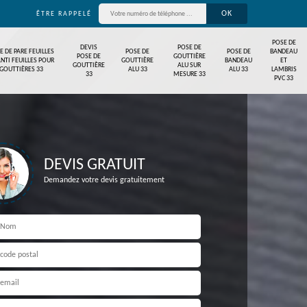
ÊTRE RAPPELÉ
POSE DE
DEVIS
POSE DE
E DE PARE FEUILLES
POSE DE
POSE DE
BANDEAU
POSE DE
GOUTTIÈRE
ANTI FEUILLES POUR
GOUTTIÈRE
BANDEAU
ET
GOUTTIÈRE
ALU SUR
GOUTTIÈRES 33
ALU 33
ALU 33
LAMBRIS
33
MESURE 33
PVC 33
DEVIS GRATUIT
Demandez votre devis gratuitement