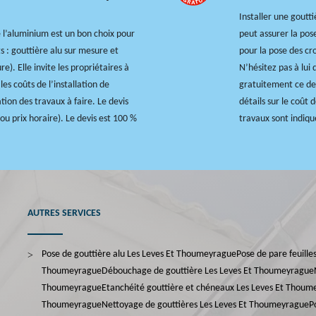
Installer une goutti
e l’aluminium est un bon choix pour
peut assurer la pos
ts : gouttière alu sur mesure et
pour la pose des cro
e). Elle invite les propriétaires à
N’hésitez pas à lui 
s coûts de l’installation de
gratuitement ce dev
tion des travaux à faire. Le devis
détails sur le coût
 ou prix horaire). Le devis est 100 %
travaux sont indiqu
AUTRES SERVICES
Pose de gouttière alu Les Leves Et Thoumeyrague
Pose de pare feuilles
Thoumeyrague
Débouchage de gouttière Les Leves Et Thoumeyrague
Thoumeyrague
Etanchéité gouttière et chéneaux Les Leves Et Thou
Thoumeyrague
Nettoyage de gouttières Les Leves Et Thoumeyrague
P