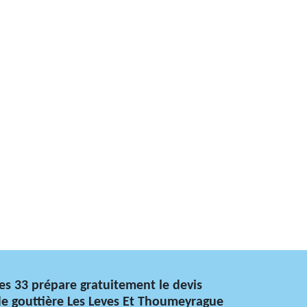
es 33 prépare gratuitement le devis
 de gouttière Les Leves Et Thoumeyrague