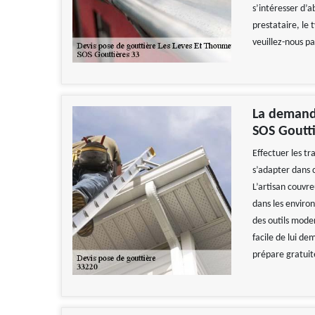
s’intéresser d’a
prestataire, le 
veuillez-nous p
La demande
SOS Goutti
Effectuer les tra
s’adapter dans c
L’artisan couvr
dans les environ
des outils mode
facile de lui dem
prépare gratui