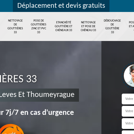
Déplacement et devis gratuits
NETTOYAGE
POSE DE
DÉBOUCHAGE
ETANCHÉITÉ
NETTOYAGE
POS
DE
GOUTTIÈRES
DE
GOUTTIÈRE ET
ET POSE DE
ET 
GOUTTIÈRES
ZINC ET PVC
GOUTTIÈRE
CHÉNEAUX 33
CHÉNEAU 33
33
33
33
IÈRES 33
s Leves Et Thoumeyrague
r 7j/7 en cas d'urgence