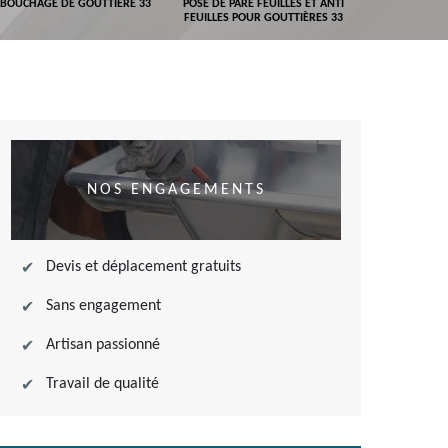
BOUCHAGE DE GOUTTIÈRE 33
POSE DE PARE FEUILLES ET ANTI
DEVIS POSE 
FEUILLES POUR GOUTTIÈRES 33
NOS ENGAGEMENTS
Devis et déplacement gratuits
Sans engagement
Artisan passionné
Travail de qualité