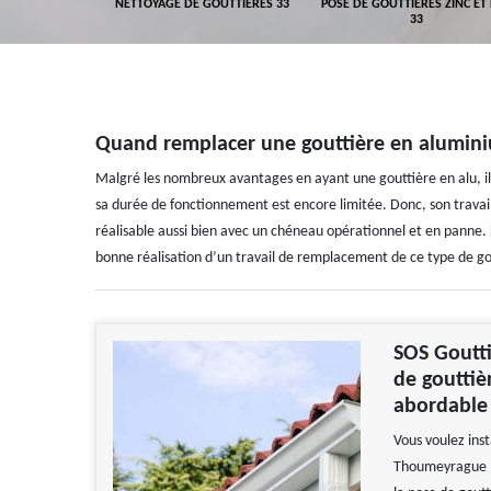
GEMENT DE
NETTOYAGE DE GOUTTIÈRES 33
POSE DE GOUTTIÈRES ZINC ET
ALUMINIUM 33
33
Quand remplacer une gouttière en alumin
Malgré les nombreux avantages en ayant une gouttière en alu, il 
sa durée de fonctionnement est encore limitée. Donc, son travai
réalisable aussi bien avec un chéneau opérationnel et en panne.
bonne réalisation d’un travail de remplacement de ce type de go
SOS Goutti
de goutti
abordable
Vous voulez inst
Thoumeyrague ? 