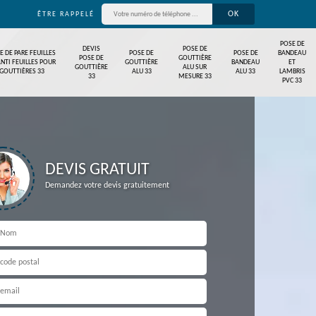
ÊTRE RAPPELÉ
POSE DE
DEVIS
POSE DE
E DE PARE FEUILLES
POSE DE
POSE DE
BANDEAU
POSE DE
GOUTTIÈRE
ANTI FEUILLES POUR
GOUTTIÈRE
BANDEAU
ET
GOUTTIÈRE
ALU SUR
GOUTTIÈRES 33
ALU 33
ALU 33
LAMBRIS
33
MESURE 33
PVC 33
DEVIS GRATUIT
Demandez votre devis gratuitement