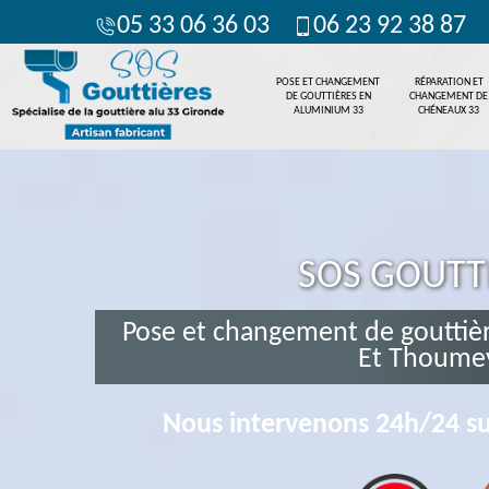
05 33 06 36 03
06 23 92 38 87
POSE ET CHANGEMENT
RÉPARATION ET
DE GOUTTIÈRES EN
CHANGEMENT DE
ALUMINIUM 33
CHÉNEAUX 33
SOS GOUTT
Pose et changement de gouttiè
Et Thoume
Nous intervenons 24h/24 su