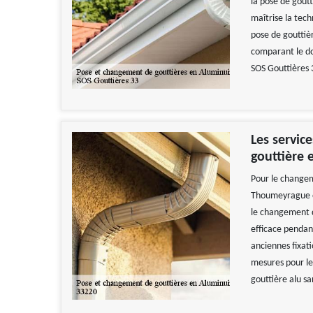
la pose de goutt
maîtrise la tech
pose de gouttièr
comparant le do
SOS Gouttières 
Les servic
gouttière 
Pour le changem
Thoumeyrague ou
le changement de
efficace pendant
anciennes fixati
mesures pour les 
gouttière alu sa