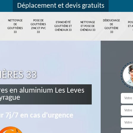
Déplacement et devis gratuits
NETTOYAGE
POSE DE
DÉBOUCHAGE
ETANCHÉITÉ
NETTOYAGE
POS
DE
GOUTTIÈRES
DE
GOUTTIÈRE ET
ET POSE DE
ET 
GOUTTIÈRES
ZINC ET PVC
GOUTTIÈRE
CHÉNEAUX 33
CHÉNEAU 33
33
33
33
IÈRES 33
res en aluminium Les Leves
yrague
r 7j/7 en cas d'urgence