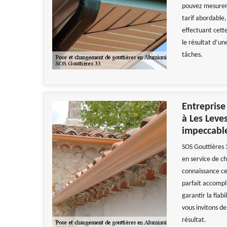
pouvez mesurer 
tarif abordable
effectuant cett
le résultat d’un
tâches.
Entreprise
à Les Leve
impeccabl
SOS Gouttières 
en service de 
connaissance cer
parfait accomp
garantir la fiab
vous invitons de
résultat.