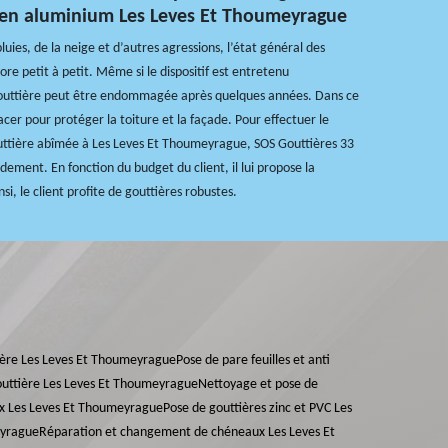
 en aluminium Les Leves Et Thoumeyrague
luies, de la neige et d’autres agressions, l’état général des
ore petit à petit. Même si le dispositif est entretenu
outtière peut être endommagée après quelques années. Dans ce
lacer pour protéger la toiture et la façade. Pour effectuer le
tière abîmée à Les Leves Et Thoumeyrague, SOS Gouttières 33
dement. En fonction du budget du client, il lui propose la
nsi, le client profite de gouttières robustes.
ière Les Leves Et Thoumeyrague
Pose de pare feuilles et anti
uttière Les Leves Et Thoumeyrague
Nettoyage et pose de
ux Les Leves Et Thoumeyrague
Pose de gouttières zinc et PVC Les
eyrague
Réparation et changement de chéneaux Les Leves Et