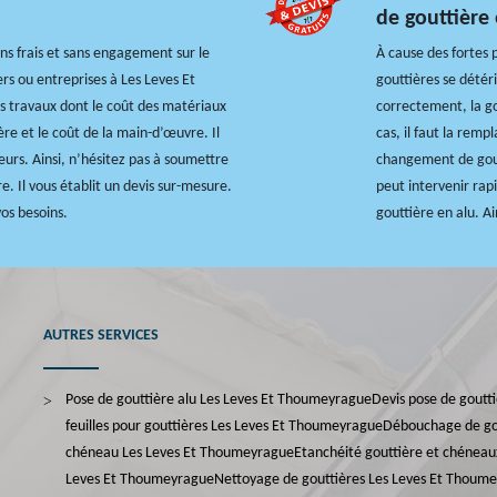
de gouttière
ans frais et sans engagement sur le
À cause des fortes p
rs ou entreprises à Les Leves Et
gouttières se détéri
es travaux dont le coût des matériaux
correctement, la g
ère et le coût de la main-d’œuvre. Il
cas, il faut la remp
urs. Ainsi, n’hésitez pas à soumettre
changement de gout
. Il vous établit un devis sur-mesure.
peut intervenir rapi
vos besoins.
gouttière en alu. Ai
AUTRES SERVICES
Pose de gouttière alu Les Leves Et Thoumeyrague
Devis pose de goutt
feuilles pour gouttières Les Leves Et Thoumeyrague
Débouchage de go
chéneau Les Leves Et Thoumeyrague
Etanchéité gouttière et chénea
Leves Et Thoumeyrague
Nettoyage de gouttières Les Leves Et Thoum