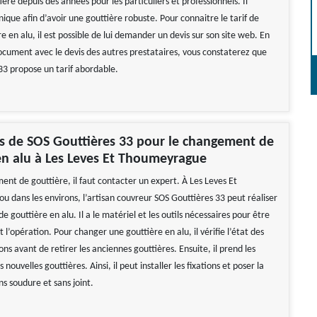
ière depuis des années pour les particuliers et professionnels. Il
nique afin d’avoir une gouttière robuste. Pour connaitre le tarif de
e en alu, il est possible de lui demander un devis sur son site web. En
cument avec le devis des autres prestataires, vous constaterez que
33 propose un tarif abordable.
es de SOS Gouttières 33 pour le changement de
en alu à Les Leves Et Thoumeyrague
ent de gouttière, il faut contacter un expert. À Les Leves Et
 dans les environs, l’artisan couvreur SOS Gouttières 33 peut réaliser
 gouttière en alu. Il a le matériel et les outils nécessaires pour être
 l’opération. Pour changer une gouttière en alu, il vérifie l’état des
ons avant de retirer les anciennes gouttières. Ensuite, il prend les
nouvelles gouttières. Ainsi, il peut installer les fixations et poser la
ns soudure et sans joint.