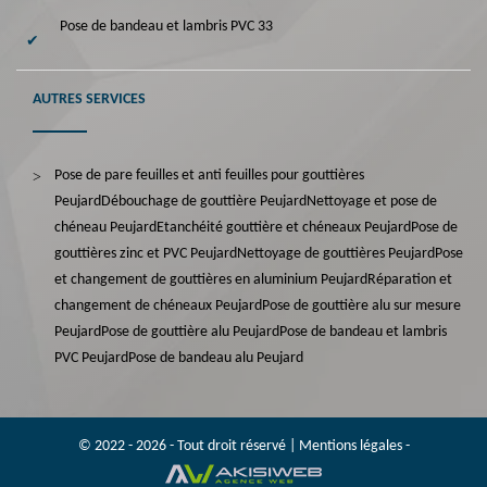
Pose de bandeau et lambris PVC 33
AUTRES SERVICES
Pose de pare feuilles et anti feuilles pour gouttières
Peujard
Débouchage de gouttière Peujard
Nettoyage et pose de
chéneau Peujard
Etanchéité gouttière et chéneaux Peujard
Pose de
gouttières zinc et PVC Peujard
Nettoyage de gouttières Peujard
Pose
et changement de gouttières en aluminium Peujard
Réparation et
changement de chéneaux Peujard
Pose de gouttière alu sur mesure
Peujard
Pose de gouttière alu Peujard
Pose de bandeau et lambris
PVC Peujard
Pose de bandeau alu Peujard
© 2022 - 2026 - Tout droit réservé |
Mentions légales
-