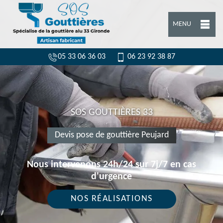
MENU
05 33 06 36 03
06 23 92 38 87
SOS GOUTTIÈRES 33
Devis pose de gouttière Peujard
Nous intervenons 24h/24 sur 7j/7 en cas
d'urgence
NOS RÉALISATIONS