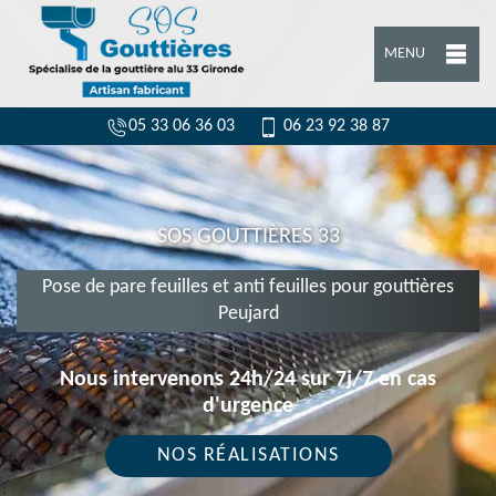
MENU
05 33 06 36 03
06 23 92 38 87
SOS GOUTTIÈRES 33
Pose de pare feuilles et anti feuilles pour gouttières
Peujard
Nous intervenons 24h/24 sur 7j/7 en cas
d'urgence
NOS RÉALISATIONS