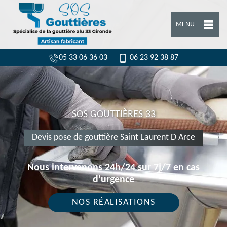
MENU
05 33 06 36 03
06 23 92 38 87
SOS GOUTTIÈRES 33
Devis pose de gouttière Saint Laurent D Arce
Nous intervenons 24h/24 sur 7j/7 en cas
d'urgence
NOS RÉALISATIONS