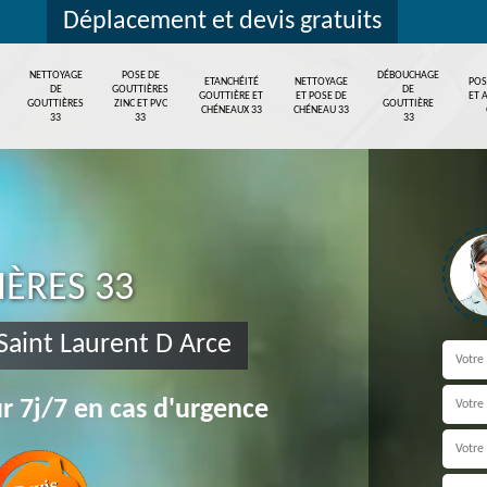
Déplacement et devis gratuits
NETTOYAGE
POSE DE
DÉBOUCHAGE
ETANCHÉITÉ
NETTOYAGE
POS
DE
GOUTTIÈRES
DE
GOUTTIÈRE ET
ET POSE DE
ET 
GOUTTIÈRES
ZINC ET PVC
GOUTTIÈRE
CHÉNEAUX 33
CHÉNEAU 33
33
33
33
IÈRES 33
Saint Laurent D Arce
r 7j/7 en cas d'urgence