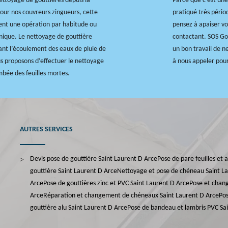
ettoyage de gouttières depuis la
Parce que c’est une 
our nos couvreurs zingueurs, cette
pratiqué très pério
ent une opération par habitude ou
pensez à apaiser vo
nique. Le nettoyage de gouttière
contactant. SOS Gou
ant l’écoulement des eaux de pluie de
un bon travail de n
ous proposons d’effectuer le nettoyage
à nous appeler pour
ombée des feuilles mortes.
AUTRES SERVICES
Devis pose de gouttière Saint Laurent D Arce
Pose de pare feuilles et 
gouttière Saint Laurent D Arce
Nettoyage et pose de chéneau Saint L
Arce
Pose de gouttières zinc et PVC Saint Laurent D Arce
Pose et chan
Arce
Réparation et changement de chéneaux Saint Laurent D Arce
Pos
gouttière alu Saint Laurent D Arce
Pose de bandeau et lambris PVC Sa