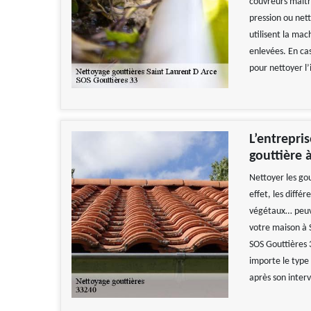
couvreurs maitr
pression ou ne
utilisent la mac
enlevées. En cas
pour nettoyer l
L’entrepri
gouttière 
Nettoyer les gou
effet, les différ
végétaux… peuve
votre maison à 
SOS Gouttières 3
importe le type
après son inter