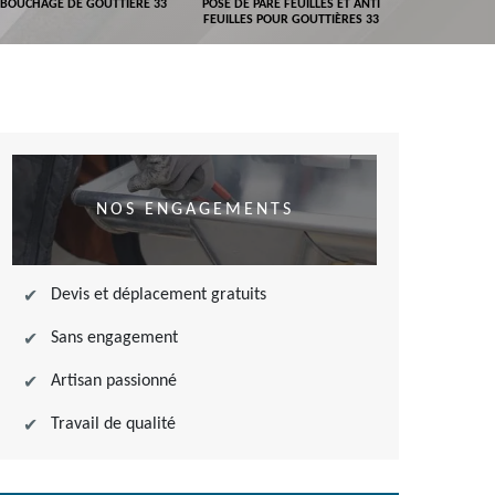
BOUCHAGE DE GOUTTIÈRE 33
POSE DE PARE FEUILLES ET ANTI
DEVIS POSE 
FEUILLES POUR GOUTTIÈRES 33
NOS ENGAGEMENTS
Devis et déplacement gratuits
Sans engagement
Artisan passionné
Travail de qualité