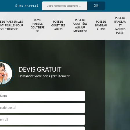
ÊTRE RAPPELÉ
POSE DE
DEVIS
POSE DE
E DE PARE FEUILLES
POSE DE
POSE DE
BANDEAU
POSE DE
GOUTTIÈRE
ANTI FEUILLES POUR
GOUTTIÈRE
BANDEAU
ET
GOUTTIÈRE
ALU SUR
GOUTTIÈRES 33
ALU 33
ALU 33
LAMBRIS
33
MESURE 33
PVC 33
DEVIS GRATUIT
Demandez votre devis gratuitement