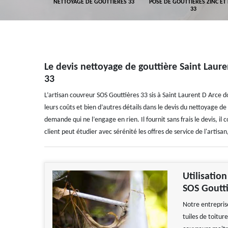
GEMENT DE
NETTOYAGE DE GOUTTIÈRES 33
POSE DE GOUTTIÈRES ZINC ET
ALUMINIUM 33
33
Le devis nettoyage de gouttière Saint Laure
33
L’artisan couvreur SOS Gouttières 33 sis à Saint Laurent D Arce donn
leurs coûts et bien d’autres détails dans le devis du nettoyage de
demande qui ne l’engage en rien. Il fournit sans frais le devis, il 
client peut étudier avec sérénité les offres de service de l'artisan
Utilisatio
SOS Goutti
Notre entrepris
tuiles de toitur