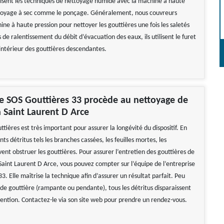
isent les techniques de nettoyage humide avec la machine à haute
ttoyage à sec comme le ponçage. Généralement, nous couvreurs
hine à haute pression pour nettoyer les gouttières une fois les saletés
 de ralentissement du débit d’évacuation des eaux, ils utilisent le furet
’intérieur des gouttières descendantes.
se SOS Gouttières 33 procède au nettoyage de
à Saint Laurent D Arce
ttières est très important pour assurer la longévité du dispositif. En
ents détritus tels les branches cassées, les feuilles mortes, les
nt obstruer les gouttières. Pour assurer l’entretien des gouttières de
Saint Laurent D Arce, vous pouvez compter sur l’équipe de l’entreprise
3. Elle maîtrise la technique afin d’assurer un résultat parfait. Peu
 de gouttière (rampante ou pendante), tous les détritus disparaissent
vention. Contactez-le via son site web pour prendre un rendez-vous.