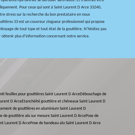
opération qui devrait se dérouler sans faute. Et il devrait être
diquement. Pour ceux qui sont à Saint Laurent D Arce 33240,
tre stress sur la recherche du bon prestataire en nous
ttières 33 est un couvreur zingueur professionnel qui propose
ettoyage de tout type et tout état de la gouttière. N’hésitez pas
 obtenir plus d’information concernant notre service.
anti feuilles pour gouttières Saint Laurent D Arce
Débouchage de
aurent D Arce
Etanchéité gouttière et chéneaux Saint Laurent D
gement de gouttières en aluminium Saint Laurent D
e de gouttière alu sur mesure Saint Laurent D Arce
Pose de
int Laurent D Arce
Pose de bandeau alu Saint Laurent D Arce