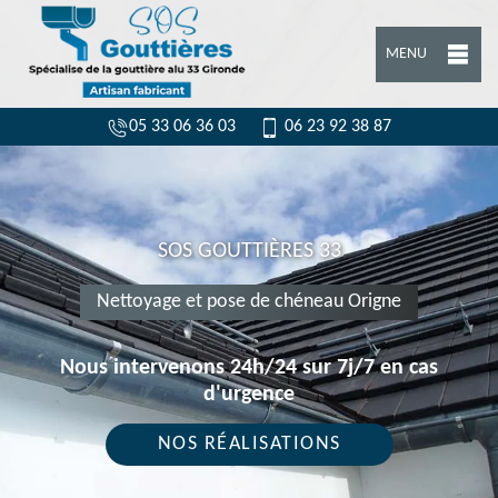
MENU
05 33 06 36 03
06 23 92 38 87
SOS GOUTTIÈRES 33
Nettoyage et pose de chéneau Origne
Nous intervenons 24h/24 sur 7j/7 en cas
d'urgence
NOS RÉALISATIONS