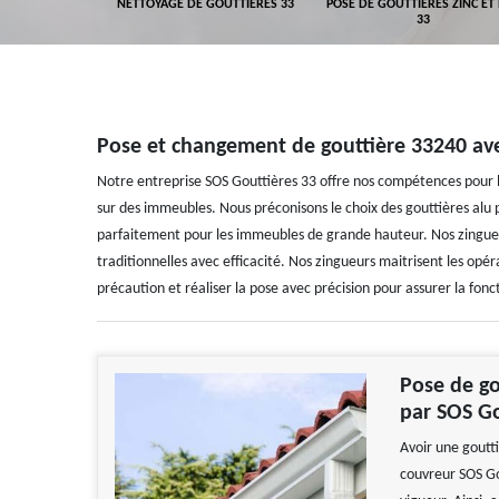
GEMENT DE
NETTOYAGE DE GOUTTIÈRES 33
POSE DE GOUTTIÈRES ZINC ET
ALUMINIUM 33
33
Pose et changement de gouttière 33240 avec
Notre entreprise SOS Gouttières 33 offre nos compétences pour 
sur des immeubles. Nous préconisons le choix des gouttières alu 
parfaitement pour les immeubles de grande hauteur. Nos zingueurs
traditionnelles avec efficacité. Nos zingueurs maitrisent les o
précaution et réaliser la pose avec précision pour assurer la fonc
Pose de go
par SOS Go
Avoir une goutt
couvreur SOS Go