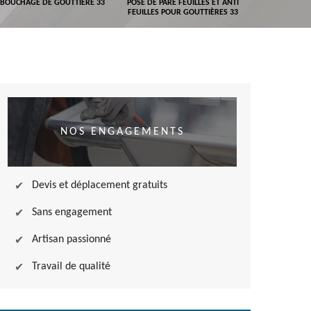
BOUCHAGE DE GOUTTIÈRE 33
POSE DE PARE FEUILLES ET ANTI
DEVIS POSE 
FEUILLES POUR GOUTTIÈRES 33
NOS ENGAGEMENTS
Devis et déplacement gratuits
Sans engagement
Artisan passionné
Travail de qualité