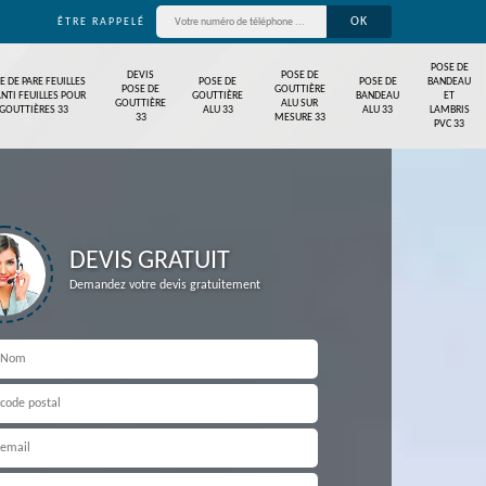
ÊTRE RAPPELÉ
POSE DE
DEVIS
POSE DE
E DE PARE FEUILLES
POSE DE
POSE DE
BANDEAU
POSE DE
GOUTTIÈRE
ANTI FEUILLES POUR
GOUTTIÈRE
BANDEAU
ET
GOUTTIÈRE
ALU SUR
GOUTTIÈRES 33
ALU 33
ALU 33
LAMBRIS
33
MESURE 33
PVC 33
DEVIS GRATUIT
Demandez votre devis gratuitement