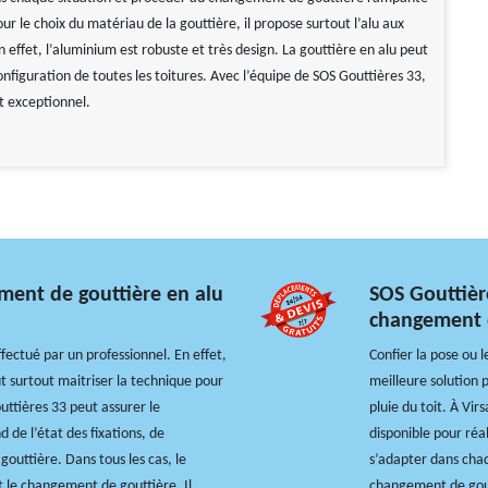
r le choix du matériau de la gouttière, il propose surtout l’alu aux
n effet, l’aluminium est robuste et très design. La gouttière en alu peut
onfiguration de toutes les toitures. Avec l’équipe de SOS Gouttières 33,
st exceptionnel.
ment de gouttière en alu
SOS Gouttièr
changement d
fectué par un professionnel. En effet,
Confier la pose ou 
ut surtout maitriser la technique pour
meilleure solution 
outtières 33 peut assurer le
pluie du toit. À Vi
 de l’état des fixations, de
disponible pour réal
 gouttière. Dans tous les cas, le
s’adapter dans chaqu
t le changement de gouttière. Il
changement de goutt