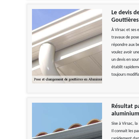
Le devis d
Gouttières
À Virsac et ses 
travaux de pose
répondre aux bes
voulez avoir un
un devis en sou
établit rapidem
toujours modifia
Résultat p
aluminium
Sise à Virsac, l
Il connait les pa
rapidement dan