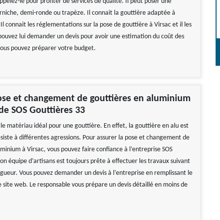
appelez-le pour profiter de services de qualité. Il peut poser une
orniche, demi-ronde ou trapèze. Il connait la gouttière adaptée à
Il connait les réglementations sur la pose de gouttière à Virsac et il les
pouvez lui demander un devis pour avoir une estimation du coût des
 vous pouvez préparer votre budget.
ose et changement de gouttières en aluminium
 de SOS Gouttières 33
le matériau idéal pour une gouttière. En effet, la gouttière en alu est
ésiste à différentes agressions. Pour assurer la pose et changement de
uminium à Virsac, vous pouvez faire confiance à l’entreprise SOS
on équipe d’artisans est toujours prête à effectuer les travaux suivant
igueur. Vous pouvez demander un devis à l’entreprise en remplissant le
e site web. Le responsable vous prépare un devis détaillé en moins de