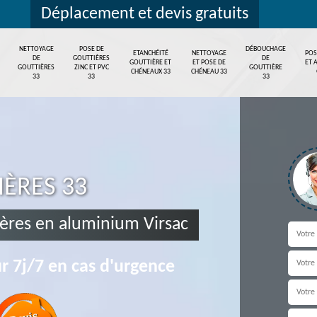
Déplacement et devis gratuits
NETTOYAGE
POSE DE
DÉBOUCHAGE
ETANCHÉITÉ
NETTOYAGE
POS
DE
GOUTTIÈRES
DE
GOUTTIÈRE ET
ET POSE DE
ET 
GOUTTIÈRES
ZINC ET PVC
GOUTTIÈRE
CHÉNEAUX 33
CHÉNEAU 33
33
33
33
IÈRES 33
ères en aluminium Virsac
r 7j/7 en cas d'urgence