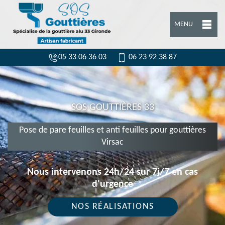
MENU
05 33 06 36 03
06 23 92 38 87
SOS GOUTTIÈRES 33
Pose de pare feuilles et anti feuilles pour gouttières
Virsac
Nous intervenons 24h/24 sur 7j/7 en cas
d'urgence
NOS RÉALISATIONS