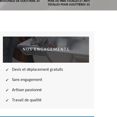
BOUCHAGE DE GOUTTIÈRE 33
POSE DE PARE FEUILLES ET ANTI
DEVIS POSE 
FEUILLES POUR GOUTTIÈRES 33
NOS ENGAGEMENTS
Devis et déplacement gratuits
Sans engagement
Artisan passionné
Travail de qualité