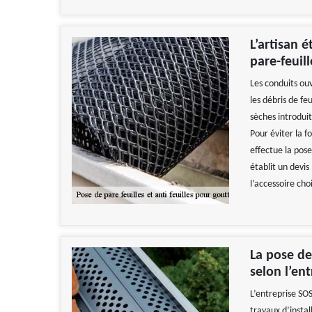
L’artisan 
pare-feuill
Les conduits ouv
les débris de fe
sèches introduit
Pour éviter la f
effectue la pose
établit un devis 
l’accessoire choi
La pose de
selon l’en
L’entreprise SOS
travaux d’instal