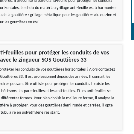
ttières. Il préconise la pose d’anti-feuille pour protéger les conduits
orizontales. Le choix du matériau grillage anti-feuille est à harmoniser
 de la gouttière : grillage métallique pour les gouttières alu ou zinc et
ur les gouttières en PVC.
nti-feuilles pour protéger les conduits de vos
 avec le zingueur SOS Gouttières 33
protéger les conduits de vos gouttières horizontales ? Alors contactez
Gouttières 33. Il est professionnel depuis des années. Il connait les
soires pouvant être utilisés pour protéger les conduits. Il existe les
hérissons, les pare-feuilles et les anti-feuilles. Et les anti-feuilles se
différentes formes. Pour bien choisir la meilleure forme, il analyse la
tière à protéger. Pour des gouttières demi-ronde et carrées, il opte
 tubulaire en polyéthylène résistant.