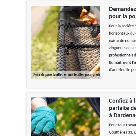
Demandez l
pour la pos
Pour la société 
horizontaux qu’
existe de nombr
zingueurs de la 
professionnels d
Ils maitrisent l’
d’anti-feuille p
Confiez à l
parfaite de
à Dardena
Pour tous travau
Gouttières 33. 