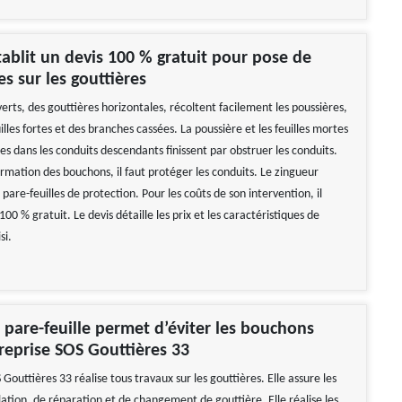
établit un devis 100 % gratuit pour pose de
es sur les gouttières
erts, des gouttières horizontales, récoltent facilement les poussières,
uilles fortes et des branches cassées. La poussière et les feuilles mortes
es dans les conduits descendants finissent par obstruer les conduits.
ormation des bouchons, il faut protéger les conduits. Le zingueur
 pare-feuilles de protection. Pour les coûts de son intervention, il
100 % gratuit. Le devis détaille les prix et les caractéristiques de
si.
 pare-feuille permet d’éviter les bouchons
treprise SOS Gouttières 33
 Gouttières 33 réalise tous travaux sur les gouttières. Elle assure les
lation, de réparation et de changement de gouttière. Elle réalise les