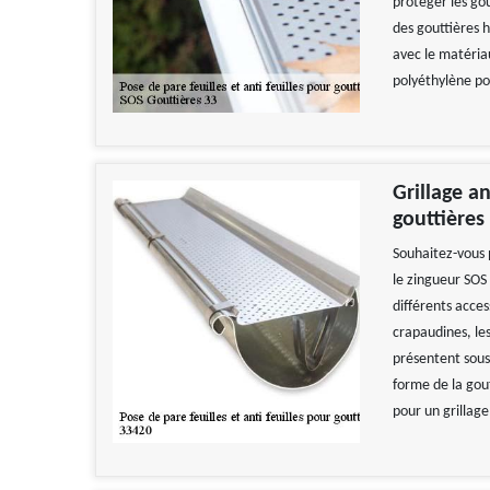
protéger les gou
des gouttières h
avec le matériau
polyéthylène po
Grillage a
gouttières
Souhaitez-vous 
le zingueur SOS 
différents acces
crapaudines, les 
présentent sous 
forme de la gout
pour un grillage