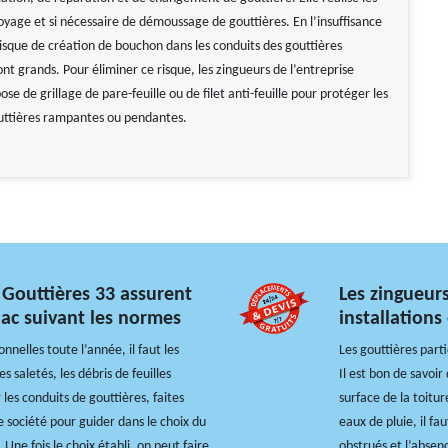
oyage et si nécessaire de démoussage de gouttières. En l’insuffisance
risque de création de bouchon dans les conduits des gouttières
t grands. Pour éliminer ce risque, les zingueurs de l’entreprise
ose de grillage de pare-feuille ou de filet anti-feuille pour protéger les
uttières rampantes ou pendantes.
 Gouttières 33 assurent
Les zingueur
nac suivant les normes
installations
nelles toute l’année, il faut les
Les gouttières part
 saletés, les débris de feuilles
Il est bon de savoir
les conduits de gouttières, faites
surface de la toitur
e société pour guider dans le choix du
eaux de pluie, il fa
Une fois le choix établi, on peut faire
obstrués et l’absen