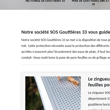
GEMENT DE
NETTOYAGE DE GOUTTIÈRES 33
POSE DE GOUTTIÈRES ZINC ET
ALUMINIUM 33
33
Notre société SOS Gouttières 33 vous guide 
Notre société SOS Gouttières 33 se met à la disposition de tous 
toit. Cette protection nécessite aussi la protection des différents
qu’elles n’assurent plus l’écoulement des eaux de pluie, il faut le
conduit. Nous maitrisons la pose de pare-feuilles ou de grillage a
Le zingueu
feuilles p
Le zingueur SOS 
département 334
gouttières hori