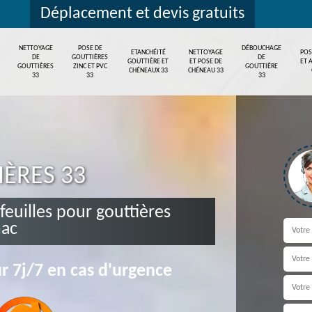
Déplacement et devis gratuits
NETTOYAGE
POSE DE
DÉBOUCHAGE
ETANCHÉITÉ
NETTOYAGE
POS
DE
GOUTTIÈRES
DE
GOUTTIÈRE ET
ET POSE DE
ET 
GOUTTIÈRES
ZINC ET PVC
GOUTTIÈRE
CHÉNEAUX 33
CHÉNEAU 33
33
33
33
IÈRES 33
 feuilles pour gouttières
ac
r 7j/7 en cas d'urgence