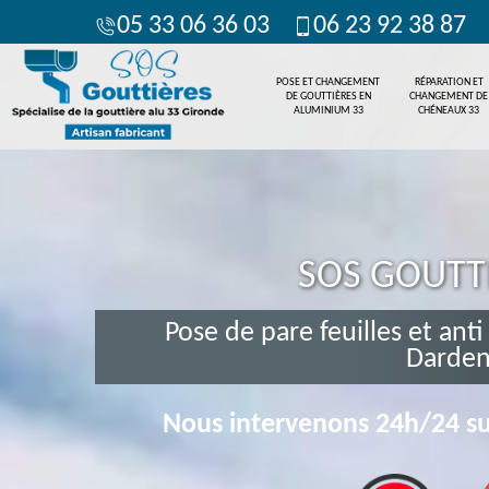
05 33 06 36 03
06 23 92 38 87
POSE ET CHANGEMENT
RÉPARATION ET
DE GOUTTIÈRES EN
CHANGEMENT DE
ALUMINIUM 33
CHÉNEAUX 33
SOS GOUTT
Pose de pare feuilles et anti
Darden
Nous intervenons 24h/24 su