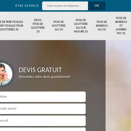
ÊTRE RAPPELÉ
POSE DE
DEVIS
POSE DE
E DE PARE FEUILLES
POSE DE
POSE DE
BANDEAU
POSE DE
GOUTTIÈRE
ANTI FEUILLES POUR
GOUTTIÈRE
BANDEAU
ET
GOUTTIÈRE
ALU SUR
GOUTTIÈRES 33
ALU 33
ALU 33
LAMBRIS
33
MESURE 33
PVC 33
DEVIS GRATUIT
Demandez votre devis gratuitement