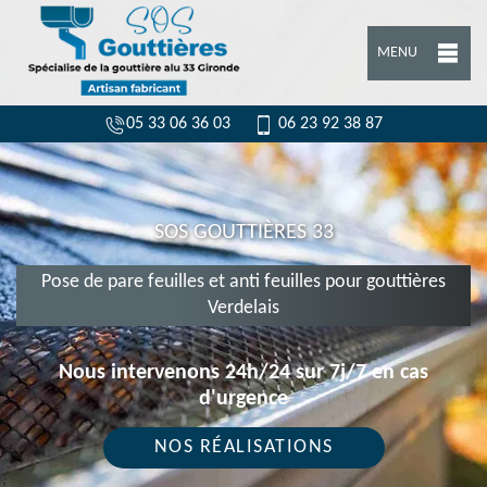
MENU
05 33 06 36 03
06 23 92 38 87
SOS GOUTTIÈRES 33
Pose de pare feuilles et anti feuilles pour gouttières
Verdelais
Nous intervenons 24h/24 sur 7j/7 en cas
d'urgence
NOS RÉALISATIONS